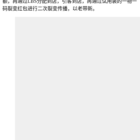
额，再通过LBS分配到店，引客到店，再通过试用装的一物一
码裂变红包进行二次裂变传播，以老带新。