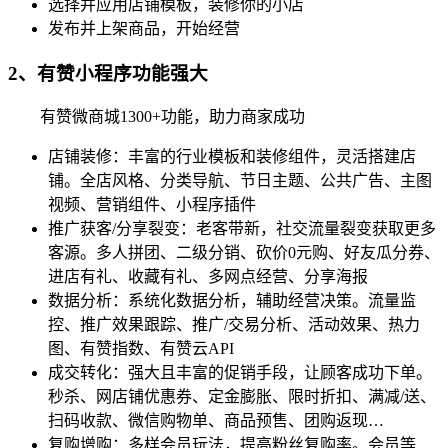
选择并应用店铺模板，装修你的小店
发布并上架商品，开始经营
2、有赞小程序功能强大
有赞微商城1300+功能，助力商家成功
店铺装修：丰富的行业模板和装修组件，灵活搭建店
铺。全店风格、分类导航、节日主题、公共广告、主图
视频、营销组件、小程序插件
推广获客/分享裂变：老客带新，社交流量裂变获取更多
客源。多人拼团、二级分销、砍价0元购、好友瓜分券、
进店有礼、收藏有礼、多网点经营、分享海报
数据分析：系统化数据分析，辅助经营决策。流量监
控、推广效果跟踪、推广/交易分析、活动效果、热力
图、有赞指数、有赞云API
成交转化：强大且丰富的促销手段，让顾客成功下单。
秒杀、网店铺优惠券、定金膨胀、限时折扣、满减/送、
扫码收款、微信购物单、商品预售、团购返现…
复购增购：多样会员玩法，提高粉丝复购率。会员等