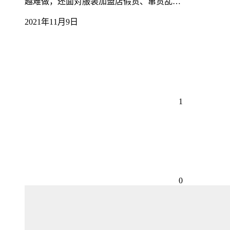
越难做，还面对服装加盟店假货、窜货乱…
2021年11月9日
1
0