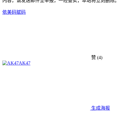
内容，请发送邮件至举报，一经查实，本站将立刻删除。
依美码
赋码
赞
(4)
AK47
生成海报