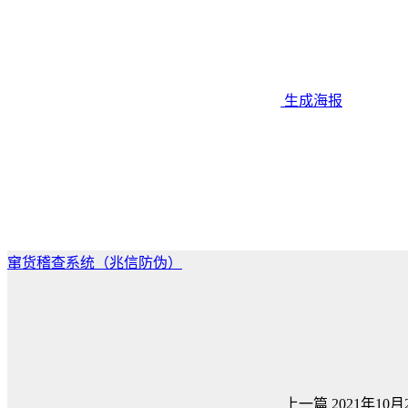
生成海报
窜货稽查系统（兆信防伪）
上一篇
2021年10月2