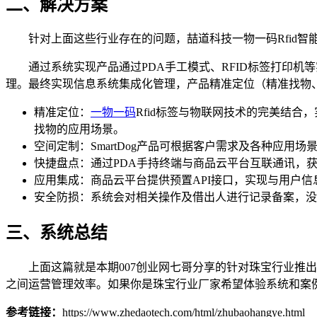
二、解决方案
针对上面这些行业存在的问题，喆道科技一物一码Rfid智
通过系统实现产品通过PDA手工模式、RFID标签打印机等实
理。最终实现信息系统集成化管理，产品精准定位（精准找物
精准定位：
一物一码
Rfid标签与物联网技术的完美结
找物的应用场景。
空间定制：SmartDog产品可根据客户需求及各种应
快捷盘点：通过PDA手持终端与商品云平台互联通讯，
应用集成：商品云平台提供预置API接口，实现与用户
安全防损：系统会对相关操作及借出人进行记录备案，没
三、系统总结
上面这篇就是本期007创业网七哥分享的针对珠宝行业推出
之间运营管理效率。如果你是珠宝行业厂家希望体验系统和案
参考链接：
https://www.zhedaotech.com/html/zhubaohangye.html