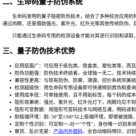
二、生命码量子防伪系统
生命码发明的量子隐密防伪技术，结合了多种综合应用的科研
通过肉眼，还是借助强光、紫外光、红外光等其他传统防伪、
只能通过生命码专用的检测设备才能对其进行识别和读取，具
三、量子防伪技术优势
应用层面广：可应用于纸包类、铁盒类、塑包类等，而且
防伪功能强：防伪技术终结者，全球独一无二，技术持续
兼容性更高：与现有防伪、防窜、溯源、控价系统完美结
检测超级快：用生命码专用设备即可快速辨别真伪和查询
使用成本低：可单独使用，且不用贴标签，每个码的成本
隐形效果绝：强光、紫外光、红外光灯下，肉眼均见不到
隐形可变数据：将隐形可变码技术与网络互通，明码读和
耐极端环境：耐- 50°至1300°以上极端环境，即使被烧
定制个性识别：可定制一-对一“个性”，身份唯一识别
窜货、乱价克星：
产品内外赋码
、全自动暗码喷印、识别