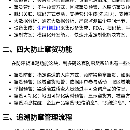
渠道管理：实时查询渠道库存、货品流通情况，做到渠道
窜货管理：多种预警方式：区域窜货预警、入库防窜货预
赋码关联：赋码方式灵活，支持套码生成(先关联)、支持散
大数据分析：通过大数据分析，严密监测每个中间环节，
设备集成：
生产线赋码
采集设备集成，PDA、扫码枪、
定制方案：模组化开发能力，快速开发定制化解决方案，
二、四大防止窜货功能
在防窜货追溯功能这块，利多码这套防窜货系统也有一些它
窜货防御：指定渠道的入库方式，预防渠道商窜货，如果
窜货预警：区域窜货预警：依据用户参与活动，取区域地
举报预警：渠道商或稽查人员通过手可查询产品的信息，
窜货可视化：地图可视化实时预警，显示窜货方、被窜方
窜货消息提醒：企业产品窜货“短信消息”、“系统消息”、
三、追溯防窜管理流程