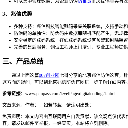
可以集中管理数据，为企业防伪
防窜货
解决提供真实有效
3、兆信优势
多种支持：兆信科技智能赋码采集关联系统，支持手动和
防伪码的单独性：防伪码由数据库随机匹配产生，无规律
安全稳定的赋码系统：在线赋码系统设有预警和剔除装置
完善的售后服务：调试工程师上门培训，专业工程师提供
三、产品总结
通过上面这篇
007创业网
七哥分享的北京兆信防伪这套，针
这方面的疑问，可以到北京兆信防伪官网进一步了解详细内容
参考链接：
www.panpass.com/levelPage/digitalcoding-1.html
文章来源，作者：，如若转载，请注明出处：
免责声明：本文内容由互联网用户自发贡献，该文观点仅代表
容，请发送邮件至举报，一经查实，本站将立刻删除。