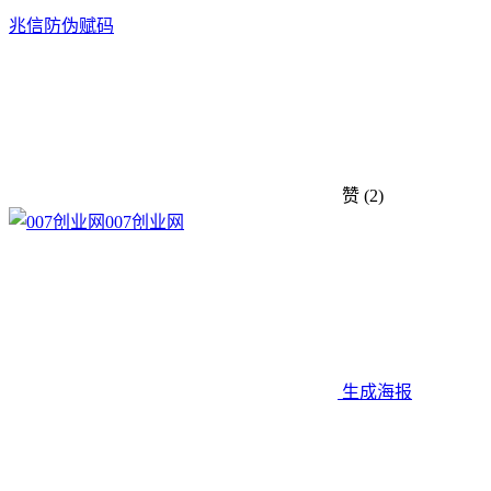
兆信防伪
赋码
赞
(2)
007创业网
生成海报