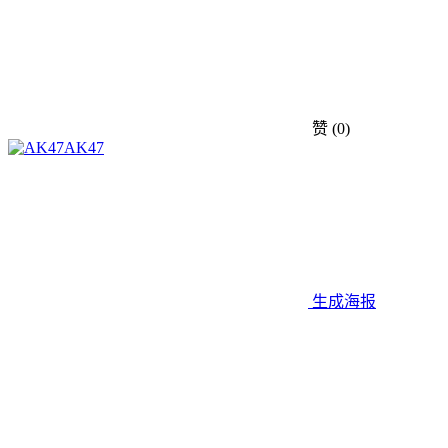
赞
(0)
AK47
生成海报