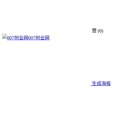
赞
(0)
007创业网
生成海报