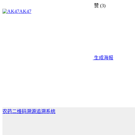
赞
(3)
AK47
生成海报
农药二维码溯源追溯系统