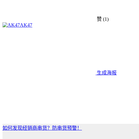
赞
(1)
AK47
生成海报
如何发现经销商串货？防串货预警！