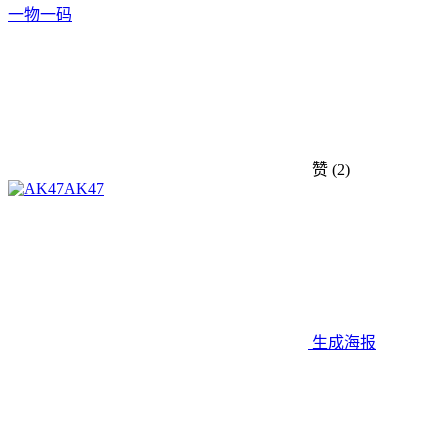
一物一码
赞
(2)
AK47
生成海报