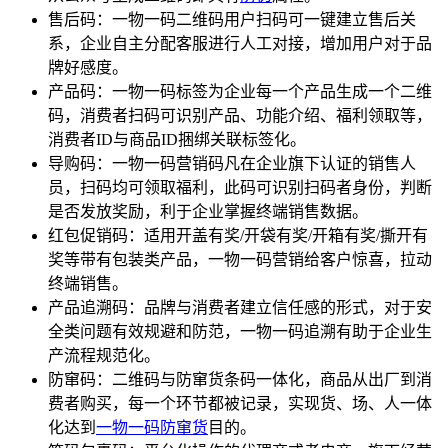
售后码：一物一码二维码用户扫码可一键建立售后关
系，企业自主分配客服进行人工对接，增加用户对于品
牌好感度。
产品码：一物一码标签为企业每一个产品生成一个二维
码，消费者扫码可识别产品、功能介绍、福利领取等，
消费者ID与商品ID捆绑关联标签化。
导购码：一物一码营销码凡在企业旗下认证的销售人
员，扫码均可领取福利，此码可识别扫码者身份，判断
是否发放奖励，利于企业掌握终端销售数据。
红包促销码：适用开盖有奖/开袋有奖/开箱有奖/撕开有
奖等带有包装类产品，一物一码营销给客户惊喜，拉动
终端销售。
产品追溯码：品牌与消费者建立信任感的形式，对于安
全类问题有效规避和防范，一物一码追溯有助于企业生
产流程规范化。
防窜码：二维码与防窜货条码一体化，商品从出厂到消
费者购买，每一个环节都被记录，实现货、场、人一体
化达到
一物一码防窜货
目的。