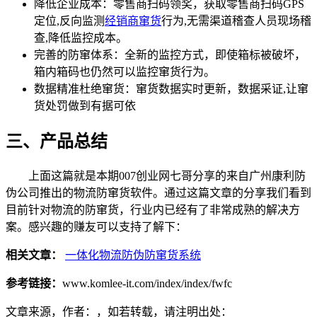
降低企业成本：零售商扫码领奖，获取零售商扫码GPS
定位,反向监测
经销商窜货
行为,无需渠道稽查人员现场稽
查,降低监控成本。
完善的防窜体系：全新的监控方式，即使箱标被破坏，
箱内箱码也仍然可以监控窜货行为。
数据精准杜绝窜货：窜货数据实时更新，数据采证,让窜
货处罚做到有据可依
三、产品总结
上面这篇就是本期007创业网七哥分享的来自广州康利防
伪公司推出的物流防窜货软件。通过这篇文章的分享我们看到
目前针对物流的防窜货，行业内已经有了非常成熟的解决方
案。感兴趣的赚友可以支持了解下：
相关文章：
一体化物流防伪防窜货系统
参考链接：
www.komlee-it.com/index/index/fwfc
文章来源，作者：，如若转载，请注明出处：