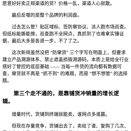
愿意好好卖正规渠道的货？价格一乱，渠道人心就散。
最后反噬的是整个品牌的利润盘。
过去怎么管？贴区域标、签防窜协议、派人跑市场巡查。
但纸标能撕能擦，巡查跑不全网点，真抓到了也难拿实锤证
据，最后大多是各退一步，不了了之。
这次新规虽然没把 “防窜货” 三个字写在明面上，但要求
建立产品溯源体系、禁止遮盖损毁溯源码，本质上是给全行业
搭好了管控的底层基础 —— 当每一件货的流向都有数据可
查，窜货就不再是 “抓不到” 的难题，而是 “想不想管” 的选择
题。
第三个走不通的，是靠铺货冲销量的增长逻
辑。
增量时代，货铺到终端就能卖，谁网点多谁赢。
但现在存量竞争，货铺出去了，卖给了谁、复购了几次、