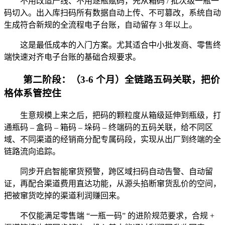
不用改造产线、不用逐瓶赋码，先从箱码 / 批次级一瓶一
码切入。出入库扫码所有数据自动上传、不可篡改，系统自动
生成符合新规的全流程电子台账，自动留存 3 年以上。
这是最低成本的入门方案。尤其适合中小批发商、零售终
端快速对齐电子台账的基础合规要求。
第二阶段：（3-6 个月）全链路五码关联，把价
格体系管控住
生意规模上来之后，把码的颗粒度从箱级延伸到瓶级，打
通瓶码 – 盒码 – 箱码 – 垛码 – 终端码的五码关联，给不同区
域、不同渠道的经销商分配专属码段，实现从出厂到终端的全
链路流向追踪。
同步开启智能窜货预警，跨区域扫码自动告警、自动留
证，再配合渠道费用直达功能，从源头掐断窜货乱价的空间，
把被窜货吃掉的渠道利润赚回来。
不仅能满足零售端 “一瓶一码” 的进阶规范要求，合规 +