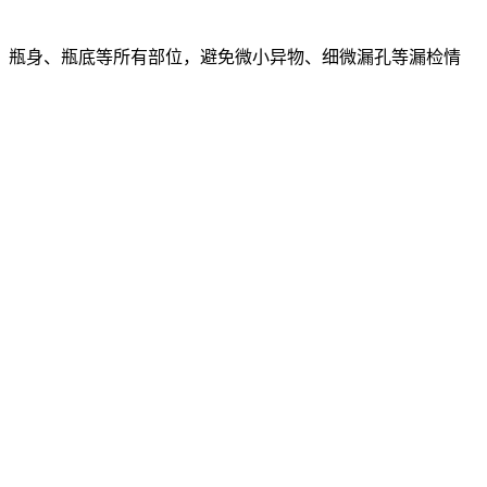
头、瓶身、瓶底等所有部位，避免微小异物、细微漏孔等漏检情