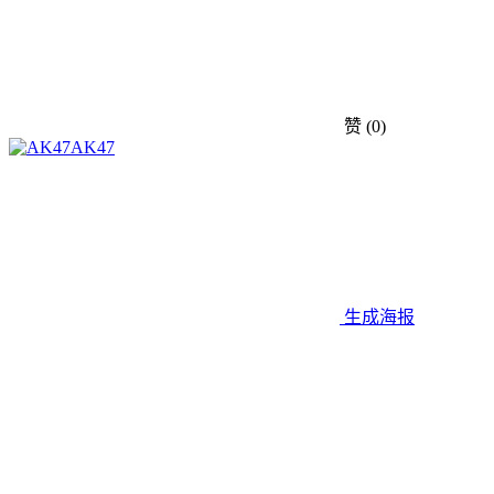
赞
(0)
AK47
生成海报