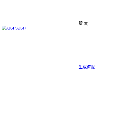
赞
(0)
AK47
生成海报