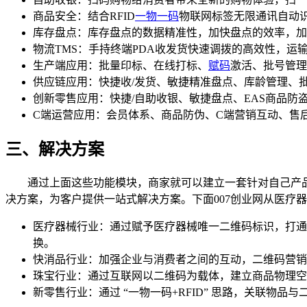
商品安全：结合RFID
一物一码
物联网标签无限通讯自动
库存盘点：库存盘点的数据精准性，加快盘点的效率，加
物流TMS：手持终端PDA收发货快速调拨的高效性，运
生产端应用：批量印标、在线打标、
赋码
激活、批号管理
供应链应用：快捷收/发货、敏捷精准盘点、库龄管理、
创新零售应用：快捷/自助收银、敏捷盘点、EAS商品防
C端运营应用：会员体系、商品防伪、C端营销互动、售
三、解决方案
通过上面这些功能模块，商家就可以建立一套针对自己产品
决方案，为客户提供一站式解决方案。下面007创业网从医疗
医疗器械行业：通过赋予医疗器械唯一二维码标识，打通
换。
快消品行业：加强企业与消费者之间的互动，二维码营销
珠宝行业：通过互联网以二维码为载体，建立商品物理空
新零售行业：通过 “一物一码+RFID” 思路，关联物品